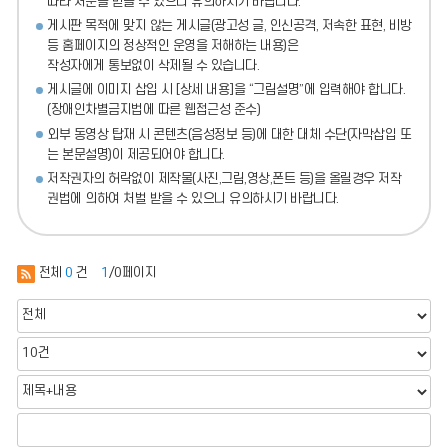
따라 처분
을 받을 수 있으니 유의하시기 바랍니다.
게시판 목적에 맞지 않는 게시글(광고성 글, 인신공격, 저속한 표현, 비방
등 홈페이지의 정상적인 운영을 저해하는 내용)
은
작성자에게 통보없이 삭제될 수 있습니다.
게시글에 이미지 삽입 시 [상세 내용]을 “그림설명”에 입력해야 합니다.
(장애인차별금지법에 따른 웹접근성 준수)
외부 동영상 탑재 시 콘텐츠(음성정보 등)에 대한 대체 수단(자막삽입 또
는 본문설명)이 제공되어야 합니다.
저작권자의 허락없이 제작물(사진,그림,영상,폰트 등)을 올릴경우 저작
권법에 의하여 처벌 받을 수 있으니 유의하시기 바랍니다.
전체
0
건
1
/0페이지