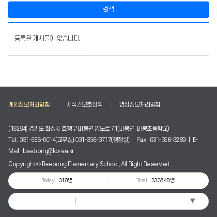
검색
사
이
등록된 게시물이 없습니다.
버
성
폭
력
신
고
개인정보처리방침
저작권보호정책
영상정보처리방침
센
터
의
(18284) 경기도 화성시 효행구 비봉면 양노로 71(비봉면. 비봉초등학교)
게
Tel : 031-356-0014(교무실),031-356-3717(행정실) | Fax : 031-356-3289 | E-
시
Mail : beebong@korea.kr
물
번
Copyright © Beebong Elementary School, All Right Reserved.
호,
Today
318명
Total
333548명
제
목,
▼
Select Language
작
성