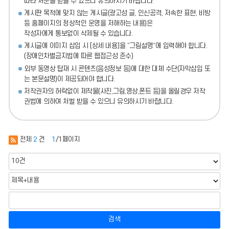
따라 처분
을 받을 수 있으니 유의하시기 바랍니다.
게시판 목적에 맞지 않는 게시글(광고성 글, 인신공격, 저속한 표현, 비방
등 홈페이지의 정상적인 운영을 저해하는 내용)
은
작성자에게 통보없이 삭제될 수 있습니다.
게시글에 이미지 삽입 시 [상세 내용]을 “그림설명”에 입력해야 합니다.
(장애인차별금지법에 따른 웹접근성 준수)
외부 동영상 탑재 시 콘텐츠(음성정보 등)에 대한 대체 수단(자막삽입 또
는 본문설명)이 제공되어야 합니다.
저작권자의 허락없이 제작물(사진,그림,영상,폰트 등)을 올릴경우 저작
권법에 의하여 처벌 받을 수 있으니 유의하시기 바랍니다.
전체
2
건
1
/1페이지
검색