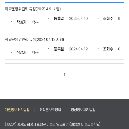
운
학교운영위원회 규정(2025.4.9. 시행)
영
규
등록일
2025.04.10
조회수
9
작성자
박**
정
의
게
학교운영위원회 규정(2024.04.12.시행)
시
물
등록일
2024.04.12
조회수
6
번
작성자
박**
호,
제
목,
작
1
성
자,
등
록
일,
조
개인정보처리방침
저작권보호정책
영상정보처리방침
회
수
(18284) 경기도 화성시 효행구 비봉면 양노로 71(비봉면. 비봉초등학교)
정