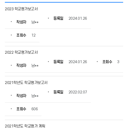
미
2023 학교평가보고서
래
교
등록일
2024.01.26
작성자
남**
육
운
영
조회수
12
의
게
시
2022 학교평가보고서
물
등록일
2024.01.26
조회수
3
번
작성자
남**
호,
제
목,
2021학년도 학교평가보고서
작
성
등록일
2022.02.07
작성자
남**
자,
등
록
조회수
606
일,
조
회
2021학년도 학교평가 계획