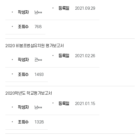
수
등록일
2021.09.29
정
작성자
남**
보
를
조회수
768
확
인
할
2020 비봉초병설유치원 평가보고서
수
있
등록일
2021.02.26
습
작성자
관**
니
다.
조회수
1493
2020학년도 학교평가보고서
등록일
2021.01.15
작성자
남**
조회수
1328