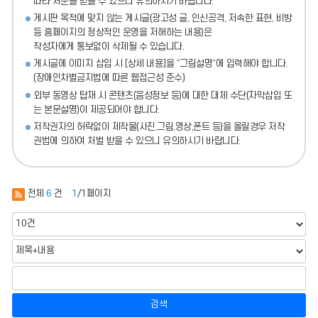
따라 처분
을 받을 수 있으니 유의하시기 바랍니다.
게시판 목적에 맞지 않는 게시글(광고성 글, 인신공격, 저속한 표현, 비방
등 홈페이지의 정상적인 운영을 저해하는 내용)
은
작성자에게 통보없이 삭제될 수 있습니다.
게시글에 이미지 삽입 시 [상세 내용]을 “그림설명”에 입력해야 합니다.
(장애인차별금지법에 따른 웹접근성 준수)
외부 동영상 탑재 시 콘텐츠(음성정보 등)에 대한 대체 수단(자막삽입 또
는 본문설명)이 제공되어야 합니다.
저작권자의 허락없이 제작물(사진,그림,영상,폰트 등)을 올릴경우 저작
권법에 의하여 처벌 받을 수 있으니 유의하시기 바랍니다.
전체
6
건
1
/1페이지
검색