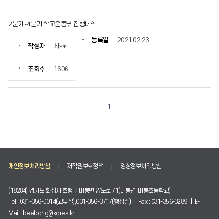
2분기~4분기 학교운동부 집행내역
등록일
2021.02.23
작성자
최**
조회수
1606
1
개인정보처리방침
저작권보호정책
영상정보처리방침
(18284) 경기도 화성시 효행구 비봉면 양노로 71(비봉면. 비봉초등학교)
Tel : 031-356-0014(교무실),031-356-3717(행정실) | Fax : 031-356-3289 | E-
Mail : beebong@korea.kr