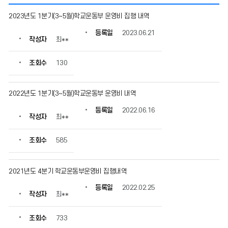
학
2023년도 1분기(3~5월)학교운동부 운영비 집행 내역
교
운
등록일
2023.06.21
작성자
최**
동
부
경
조회수
130
비
사
용
2022년도 1분기(3~5월)학교운동부 운영비 내역
내
등록일
2022.06.16
역
작성자
최**
의
게
조회수
585
시
물
번
2021년도 4분기 학교운동부운영비 집행내역
호,
제
등록일
2022.02.25
목,
작성자
최**
작
성
조회수
733
자,