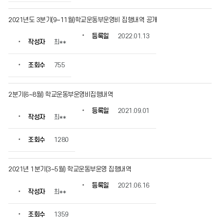
등
록
2021년도 3분기(9~11월)학교운동부운영비 집행내역 공개
일,
조
등록일
2022.01.13
작성자
최**
회
수
정
조회수
755
보
를
확
2분기(6~8월) 학교운동부운영비집행내역
인
등록일
2021.09.01
할
작성자
최**
수
있
조회수
1280
습
니
다.
2021년 1분기(3~5월) 학교운동부운영 집행내역
등록일
2021.06.16
작성자
최**
조회수
1359