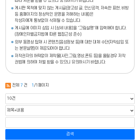
따라 처분
을 받을 수 있으니 유의하시기 바랍니다.
게시판 목적에 맞지 않는 게시글(광고성 글, 인신공격, 저속한 표현, 비방
등 홈페이지의 정상적인 운영을 저해하는 내용)
은
작성자에게 통보없이 삭제될 수 있습니다.
게시글에 이미지 삽입 시 [상세 내용]을 “그림설명”에 입력해야 합니다.
(장애인차별금지법에 따른 웹접근성 준수)
외부 동영상 탑재 시 콘텐츠(음성정보 등)에 대한 대체 수단(자막삽입 또
는 본문설명)이 제공되어야 합니다.
저작권자의 허락없이 제작물(사진,그림,영상,폰트 등)을 올릴경우 저작
권법에 의하여 처벌 받을 수 있으니 유의하시기 바랍니다.
전체
7
건
1
/1페이지
검색